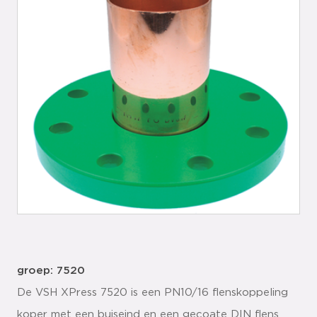
groep: 7520
De VSH XPress 7520 is een PN10/16 flenskoppeling
koper met een buiseind en een gecoate DIN flens