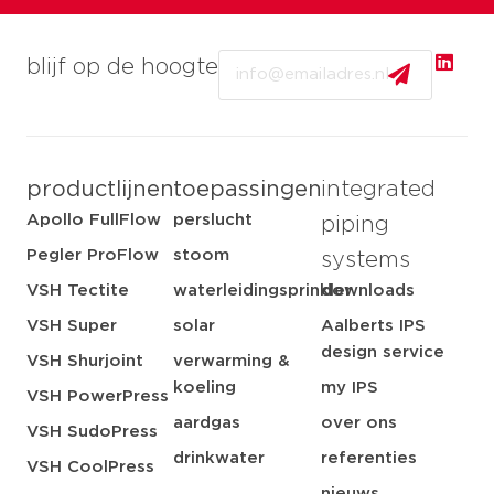
Email
blijf op de hoogte
productlijnen
toepassingen
integrated
Apollo FullFlow
perslucht
piping
Pegler ProFlow
stoom
systems
VSH Tectite
waterleidingsprinkler
downloads
VSH Super
solar
Aalberts IPS
design service
VSH Shurjoint
verwarming &
koeling
my IPS
VSH PowerPress
aardgas
over ons
VSH SudoPress
drinkwater
referenties
VSH CoolPress
nieuws