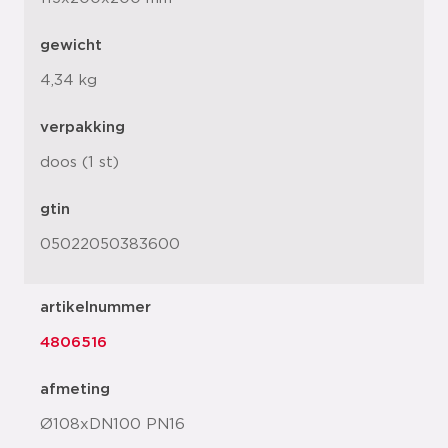
gewicht
4,34 kg
verpakking
doos (1 st)
gtin
05022050383600
artikelnummer
4806516
afmeting
Ø108xDN100 PN16