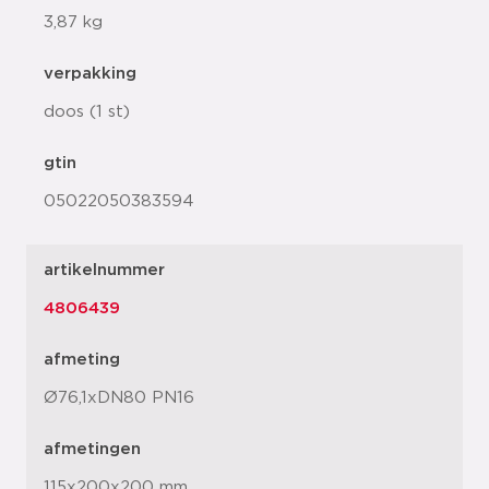
3,87 kg
verpakking
doos (1 st)
gtin
05022050383594
artikelnummer
4806439
afmeting
Ø76,1xDN80 PN16
afmetingen
115x200x200 mm