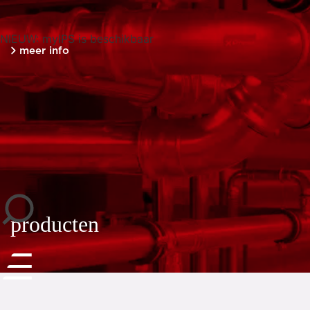
NIEUW: myIPS is beschikbaar
meer info
sluiten
producten