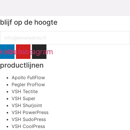
blijf op de hoogte
Email
nkedin
Youtube
Instagram
productlijnen
Apollo FullFlow
Pegler ProFlow
VSH Tectite
VSH Super
VSH Shurjoint
VSH PowerPress
VSH SudoPress
VSH CoolPress