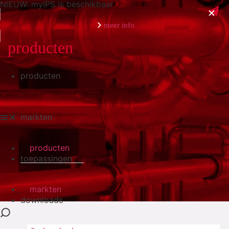
NIEUW: myIPS is beschikbaar
meer info
producten
producten
sluiten
markten
producten
toepassingen
markten
downloads