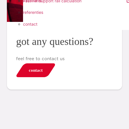
vacatures
Fast Fix support rail calculation
referenties
contact
got any questions?
feel free to contact us
contact