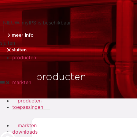
NIEUW: myIPS is beschikbaar
meer info
sluiten
sluiten
producten
producten
markten
producten
toepassingen
markten
downloads