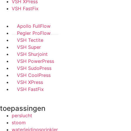
VSH XPress
VSH FastFix
Apollo FullFlow
Pegler ProFlow
VSH Tectite
VSH Super
VSH Shurjoint
VSH PowerPress
VSH SudoPress
VSH CoolPress
VSH XPress
VSH FastFix
toepassingen
perslucht
stoom
waterleidingsprinkler