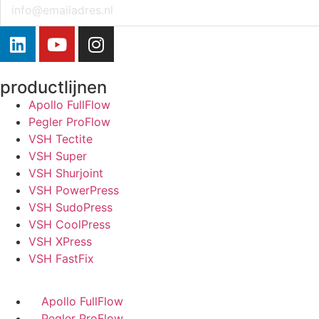
Email
productlijnen
Apollo FullFlow
Pegler ProFlow
VSH Tectite
VSH Super
VSH Shurjoint
VSH PowerPress
VSH SudoPress
VSH CoolPress
VSH XPress
VSH FastFix
Apollo FullFlow
Pegler ProFlow