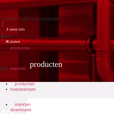
NIEUW: myIPS is beschikbaar
meer info
sluiten
sluiten
producten
producten
markten
producten
toepassingen
markten
downloads