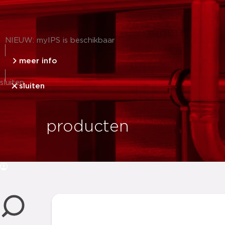
NIEUW: myIPS is beschikbaar
meer info
sluiten
sluiten
producten