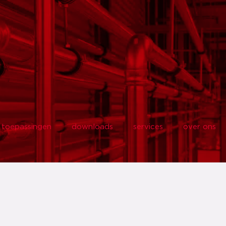
toepassingen
downloads
services
over ons