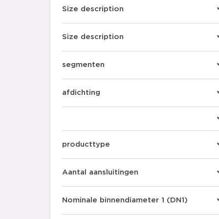
Size description
RVS Gas fittingen
Size description
Sprinkler ML buizen
Sprinkler ML fittingen
segmenten
Staalverzinkt buizen
afdichting
Staalverzinkt fittingen
producttype
Aantal aansluitingen
Nominale binnendiameter 1 (DN1)