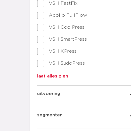
VSH FastFix
Fastening accessories
Apollo FullFlow
Fastening clips
RVS kogelkraan
VSH CoolPress
Fastening rail systemen
Staalverzinkt kogelkraan
fittingen
VSH SmartPress
gereedschappen
afsluiters
VSH XPress
fittingen
VSH SudoXPress RVS buizen
VSH SudoPress
VSH SudoXPress Staalverzinkt
laat alles zien
buizen
uitvoering
Koper fittingen
Koper Gas fittingen
segmenten
RVS 304
RVS fittingen