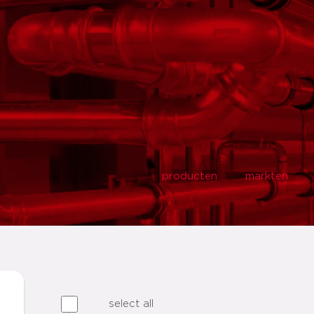
producten
markten
select all