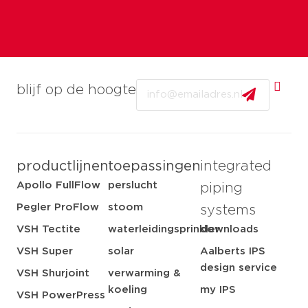
Email
blijf op de hoogte
productlijnen
toepassingen
integrated
Apollo FullFlow
perslucht
piping
Pegler ProFlow
stoom
systems
VSH Tectite
waterleidingsprinkler
downloads
VSH Super
solar
Aalberts IPS
design service
VSH Shurjoint
verwarming &
koeling
my IPS
VSH PowerPress