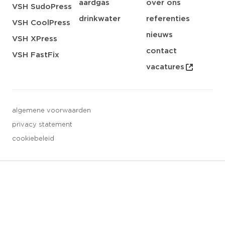
aardgas
over ons
VSH SudoPress
drinkwater
referenties
VSH CoolPress
nieuws
VSH XPress
contact
VSH FastFix
vacatures
algemene voorwaarden
privacy statement
cookiebeleid
3 downloads geselecteerd
opslaan