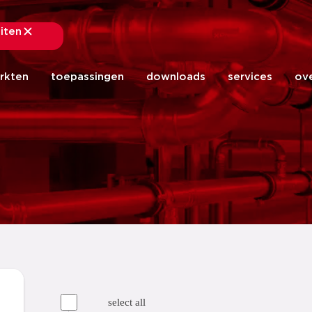
uiten
sluiten
rkten
toepassingen
downloads
services
ov
select all