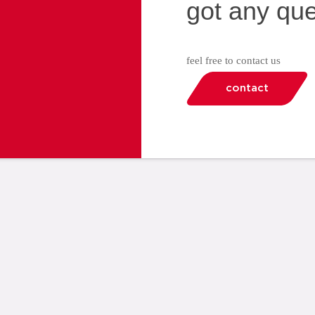
got any qu
feel free to contact us
contact