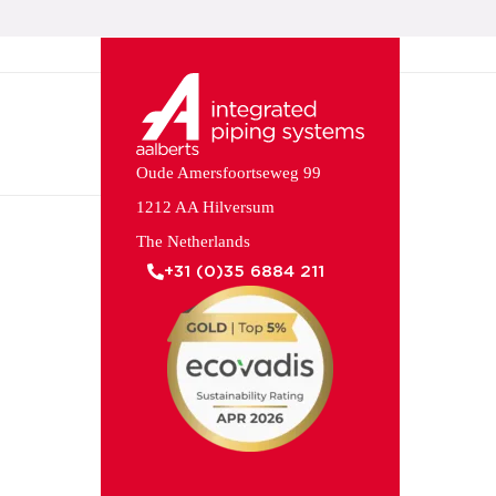
Oude Amersfoortseweg 99
1212 AA Hilversum
The Netherlands
+31 (0)35 6884 211