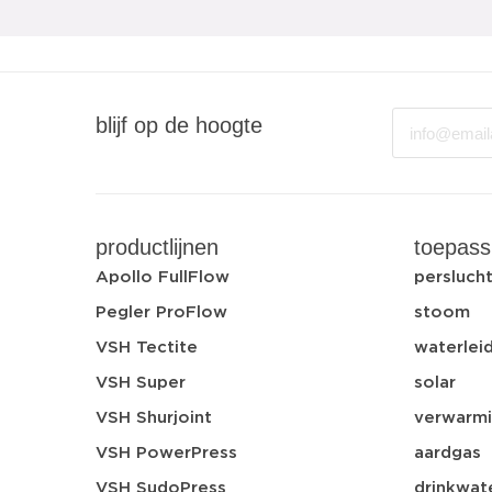
Email
blijf op de hoogte
productlijnen
toepass
Apollo FullFlow
persluch
Pegler ProFlow
stoom
VSH Tectite
waterleid
VSH Super
solar
VSH Shurjoint
verwarmi
VSH PowerPress
aardgas
VSH SudoPress
drinkwat