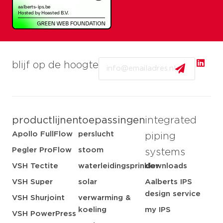
Email
blijf op de hoogte
productlijnen
toepassingen
integrated
Apollo FullFlow
perslucht
piping
Pegler ProFlow
stoom
systems
VSH Tectite
waterleidingsprinkler
downloads
VSH Super
solar
Aalberts IPS
design service
VSH Shurjoint
verwarming &
koeling
my IPS
VSH PowerPress