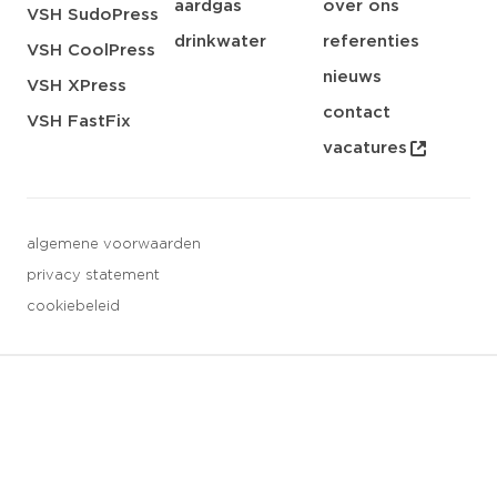
aardgas
over ons
VSH SudoPress
drinkwater
referenties
VSH CoolPress
nieuws
VSH XPress
contact
VSH FastFix
vacatures
algemene voorwaarden
privacy statement
cookiebeleid
3 downloads geselecteerd
opslaan