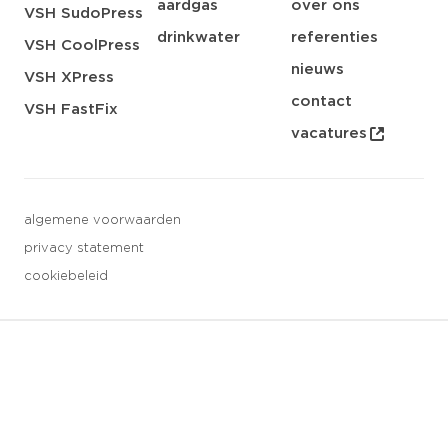
aardgas
over ons
VSH SudoPress
drinkwater
referenties
VSH CoolPress
nieuws
VSH XPress
contact
VSH FastFix
vacatures
algemene voorwaarden
privacy statement
cookiebeleid
3 downloads geselecteerd
opslaan