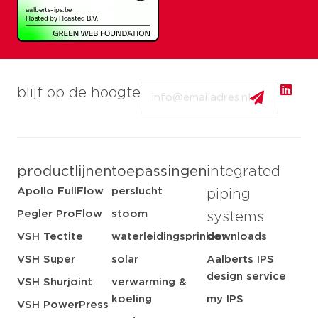
Email
blijf op de hoogte
productlijnen
toepassingen
integrated
Apollo FullFlow
perslucht
piping
Pegler ProFlow
stoom
systems
VSH Tectite
waterleidingsprinkler
downloads
VSH Super
solar
Aalberts IPS
design service
VSH Shurjoint
verwarming &
koeling
my IPS
VSH PowerPress