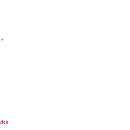
+31 (0)35 6884 211
ce
vice