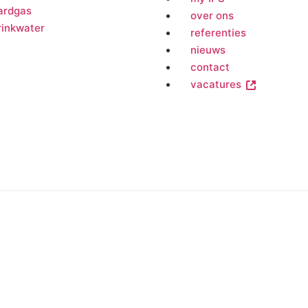
ardgas
over ons
rinkwater
referenties
nieuws
contact
vacatures