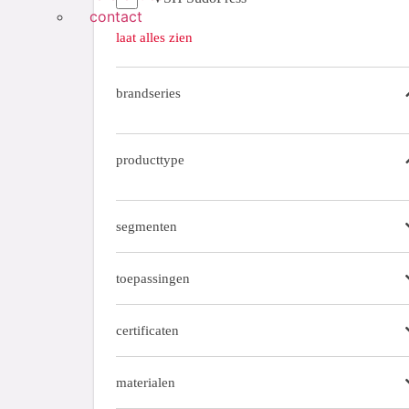
contact
VSH SudoXPress Staalverzinkt buizen
laat alles zien
Koper fittingen
brandseries
Koper Gas fittingen
RVS 304
producttype
RVS fittingen
RVS Gas fittingen
segmenten
Sprinkler ML buizen
toepassingen
Sprinkler ML fittingen
certificaten
Staalverzinkt buizen
Staalverzinkt fittingen
materialen