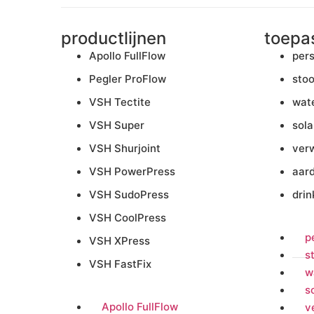
productlijnen
toepa
Apollo FullFlow
pers
Pegler ProFlow
sto
VSH Tectite
wate
VSH Super
sola
VSH Shurjoint
ver
VSH PowerPress
aar
VSH SudoPress
dri
VSH CoolPress
p
VSH XPress
s
VSH FastFix
w
s
Apollo FullFlow
v