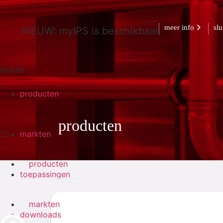
meer info
slu
NIEUW: myIPS is beschikbaar
sluiten
producten
producten
markten
producten
toepassingen
markten
downloads