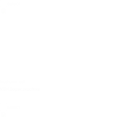
select
brochures | pdf
VSH Super brochure
select