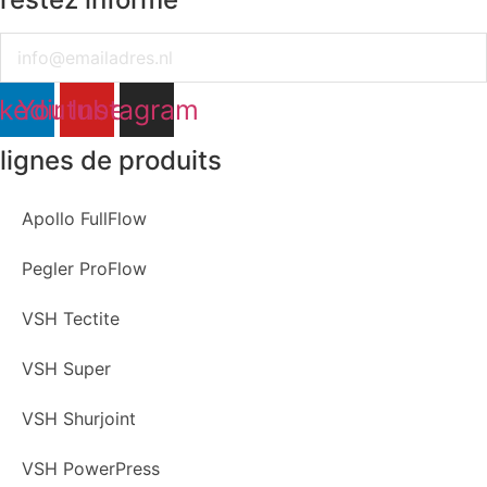
Email
nkedin
Youtube
Instagram
lignes de produits
Apollo FullFlow
Pegler ProFlow
VSH Tectite
VSH Super
VSH Shurjoint
VSH PowerPress