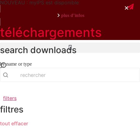
NOUVEAU : myIPS est disponible
plus d’infos
téléchargements
search downloads
fermer
by name or type
search
Search content
filters
filtres
tout effacer