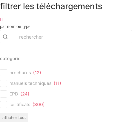
filtrer les téléchargements
par nom ou type
search
Search content
categorie
categorie
brochures
(12)
manuels techniques
(11)
EPD
(24)
certificats
(300)
afficher tout