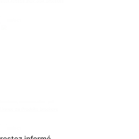
VSH XPress Inox 304 brochure
select
brochures, documentation | pdf
Lignes de Produits brochure
select
restez informé