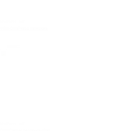
brochures | pdf
VSH CoolPress brochure
select
brochures | pdf
DataCenter brochure (EN)