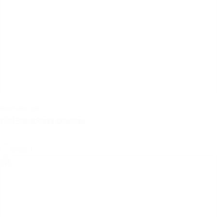
brochures | pdf
VSH PowerPress brochure
select