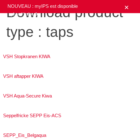
NOUVEAU : myIPS est disponible
Download product
plus d’infos
type :
taps
fermer
VSH Stopkranen KIWA
VSH aftapper KIWA
VSH Aqua-Secure Kiwa
Seppelfricke SEPP Eis-ACS
SEPP_Eis_Belgaqua