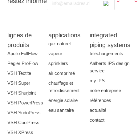
restez informé
lignes de
applications
integrated
gaz naturel
produits
piping systems
Apollo FullFlow
vapeur
téléchargements
Pegler ProFlow
sprinklers
Aalberts IPS design
service
VSH Tectite
air comprimé
my IPS
VSH Super
chauffage et
refroidissement
notre entreprise
VSH Shurjoint
énergie solaire
références
VSH PowerPress
eau sanitaire
actualité
VSH SudoPress
contact
VSH CoolPress
VSH XPress