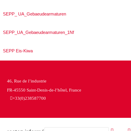
SEPP_ UA_Gebaeudearmaturen
SEPP_UA_Gebaeudearmaturen_1Nf
SEPP Eis-Kiwa
46, Rue de l’industrie
FR-45550 Saint-Denis-de-l’hôtel, France
+33(0)238587700
Email