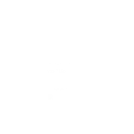
certificaten | pdf
VdS 7150
select