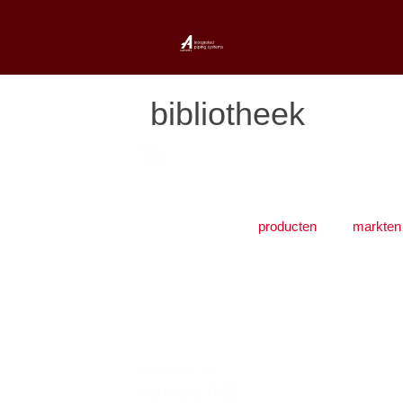
bibliotheek
producten
markten
certificaten | pdf
VSH Super RISE