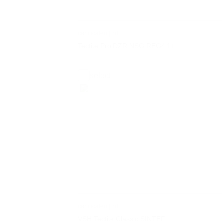
certificaten | pdf
Tectite Pro DZR NSG REG4 1+
select
certificaten | pdf
VSH Tectite Classic SINTEF