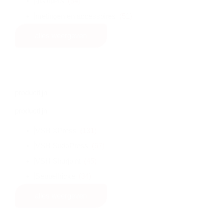
afsluiters
(54)
metingen en accessoires
(51)
alles weergeven
productlijn
productlijn
VSH XPress
(131)
VSH SudoPress
(67)
VSH Shurjoint
(45)
Seppelfricke
(34)
alles weergeven