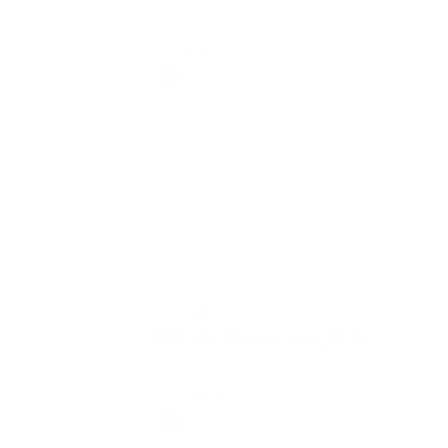
select
certificaten | pdf
EPD-VSH-XPress-Copper_12-28
select