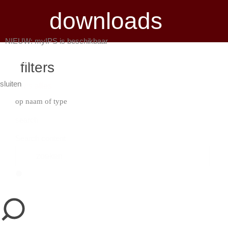
downloads
NIEUW: myIPS is beschikbaar
meer info
filters
sluiten
wis alles
sluiten
op naam of type
search
Search content