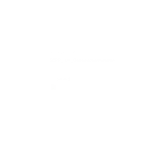
certificaten | pdf
SEPP_ UA_Gebaeudearmaturen
select