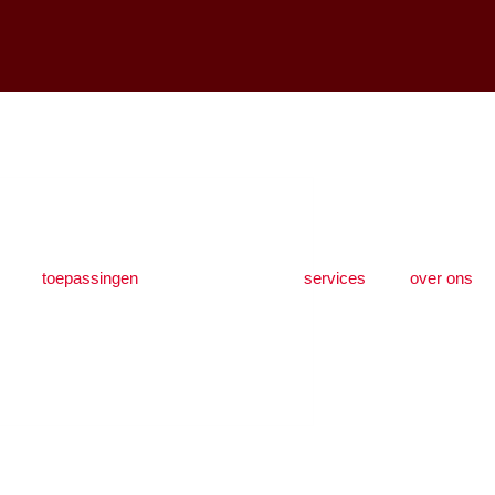
toepassingen
downloads
services
over ons