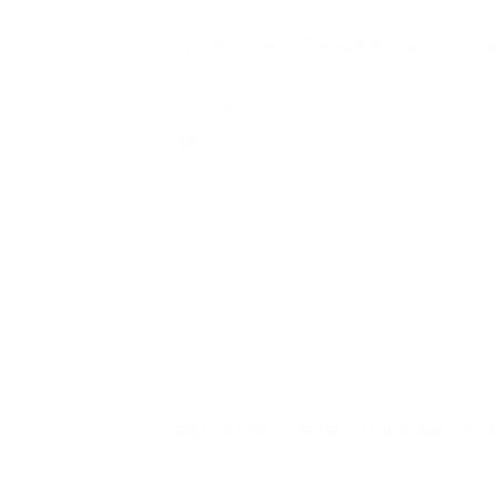
certificaten | pdf
Seppelfricke Gas Eckkugelhahn 5220 5520 5
select
EPD | pdf
EPD VSH XPress FullFlow Carbon ball valve 