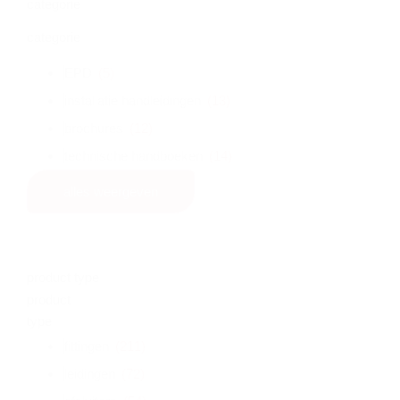
categorie
categorie
EPD
(5)
installatie handleidingen
(13)
brochures
(12)
technische handboeken
(14)
alles weergeven
product type
product
type
fittingen
(211)
leidingen
(72)