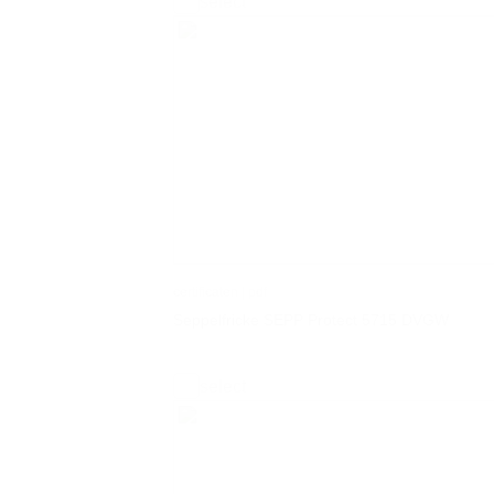
select
certificaten | pdf
Seppelfricke SEPP Protect 5715 DVGW
select