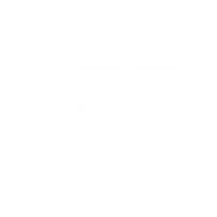
certificaten | pdf
FlamcoFix AS-S Seismic Anchors
select