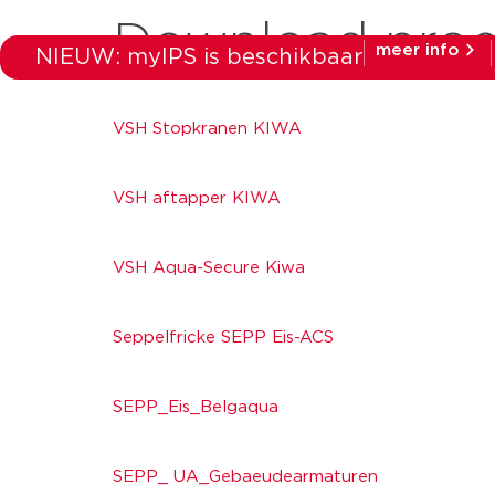
Download prod
meer info
NIEUW: myIPS is beschikbaar
producten
ma
VSH Stopkranen KIWA
VSH aftapper KIWA
VSH Aqua-Secure Kiwa
Seppelfricke SEPP Eis-ACS
SEPP_Eis_Belgaqua
SEPP_ UA_Gebaeudearmaturen