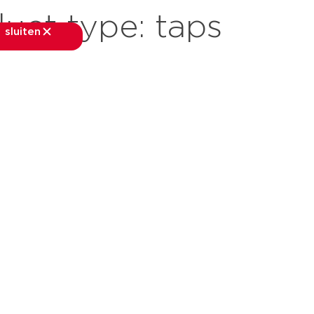
uct type:
taps
sluiten
sluiten
rkten
toepassingen
downloads
services
ov