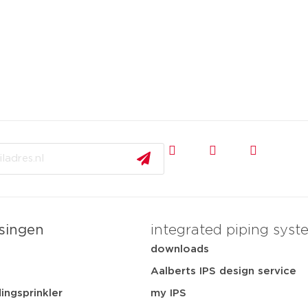
singen
integrated piping syst
t
downloads
Aalberts IPS design service
ingsprinkler
my IPS