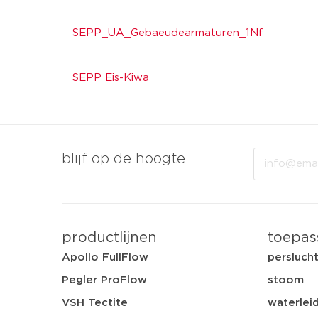
SEPP_UA_Gebaeudearmaturen_1Nf
SEPP Eis-Kiwa
Email
blijf op de hoogte
productlijnen
toepas
Apollo FullFlow
persluch
Pegler ProFlow
stoom
VSH Tectite
waterleid